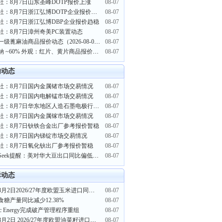
社：8月7日山东圣峰DOTP报价上涨
08-07
生意社：8月7日浙江弘博DOTP企业报价上涨
08-07
社：8月7日浙江弘博DBP企业报价趋稳
08-07
社：8月7日漳州奇美PC装置动态
08-07
精炼一级蓖麻油商品报价动态（2026-08-07）
08-07
硫化钠 ~60% 外观：红片、黄片商品报价动态（2026-08-07）
08-07
内动态
社：8月7日国内金属锗市场交易情况
08-07
社：8月7日国内电解锰市场交易情况
08-07
生意社：8月7日华东地区人造石墨电极行情稳定
08-07
社：8月7日国内金属镓市场交易情况
08-07
社：8月7日钬铁合金出厂参考报价暂稳
08-07
社：8月7日国内锑锭市场交易情况
08-07
社：8月7日氧化钬出厂参考报价暂稳
08-07
PriceSeek提醒：美对华大豆出口同比偏低影响分析
08-07
际动态
截至8月2日2026/27年度欧盟玉米进口同比增长30%
08-07
食糖产量同比减少12.38%
08-07
stic Energy完成破产管理程序重组
08-07
截至8月2日 2026/27年度欧盟油菜籽进口同比降低61%
08-07