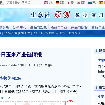
订阅
|
报价
|
移动版
UK
DE
JP
KR
RU
E
行情分析
定价中心
商品与宏观
商品与产业
商品与期货
商品与证
数
|
产业链指数
|
比价指数
|
比价工具
|
相关性
|
定价中心
|
数据资讯
股
9日玉米产业链情报
生意
00ppi.com 2026年05月09日 18:10 来源：生意社
商品
往往
一“
数为96.36
，较昨日下降了0.1点，较周期内最高点135.46点（2022-
期
10月11日最低点73.37点上涨了31.33%。(注：周期指至今)
生意
利用