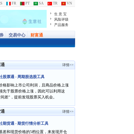
S
FR
PT
SA
TR
VN
生 意 宝
风险评级
产品服务
券
交易中心
财富通
票通
详情>>
社股票通 - 周期股选股工具
价格影响上市公司利润，且商品价格上涨
领先于股票价格上涨，因此可以利用这
时间差”，提前发现股票买入机会。
货通
详情>>
社期货通 - 期货行情分析工具
基差和现货价格的5档位置，来发现开仓