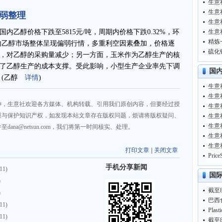
生意
弱整理
生意
乙醇价格下跌至5815元/吨，周期内价格下跌0.32%，环
生意
%。国内乙醇市场整体呈现偏弱行情，多重利空因素叠加，价格逐
，对乙醇的采购量减少；另一方面，玉米作为乙醇生产的核
了乙醇生产的成本支撑。受此影响，小型生产企业率先下调
国
 (乙醇
详情
)
生意
生意
神，生意社欢迎各方媒体、机构转载、引用我们原创内容，但要经过授
重与保护知识产权，如发现本站文章存在版权问题，烦请将版权疑问、
生意
生意
na@netsun.com，我们将第一时间核实、处理。
生意
生意
打印文章
|
关闭文章
手机分享新闻
11)
国
)
)
巴西
11)
Pla
11)