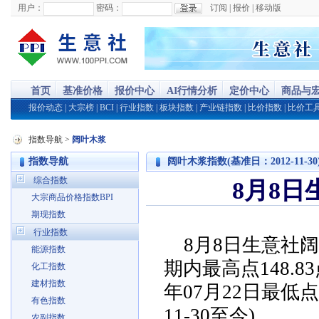
用户：
密码：
订阅
|
报价
|
移动版
首页
基准价格
报价中心
AI行情分析
定价中心
商品与
报价动态
|
大宗榜
|
BCI
|
行业指数
|
板块指数
|
产业链指数
|
比价指数
|
比价工
指数导航
>
阔叶木浆
指数导航
阔叶木浆指数(基准日：2012-11-30
综合指数
8月8日
大宗商品价格指数BPI
期现指数
行业指数
8月8日生意社阔
能源指数
期内最高点148.83
化工指数
建材指数
年07月22日最低点
有色指数
11-30至今)
农副指数