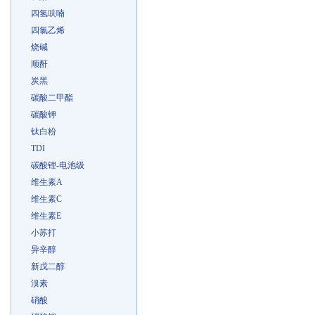
四氢呋喃
四氯乙烯
烧碱
顺酐
炭黑
碳酸二甲酯
碳酸钾
钛白粉
TDI
碳酸锂-电池级
维生素A
维生素C
维生素E
小苏打
异辛醇
新戊二醇
溴素
硝酸