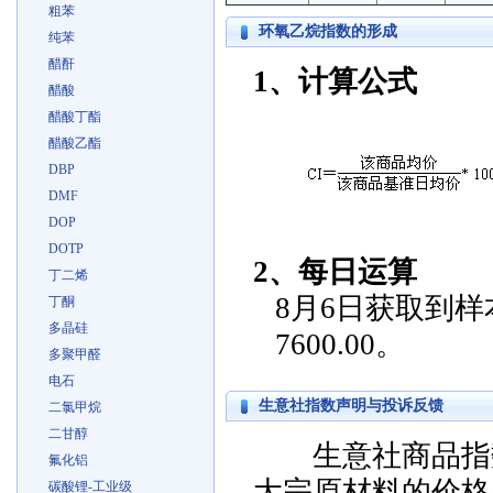
粗苯
环氧乙烷指数的形成
纯苯
醋酐
1、计算公式
醋酸
醋酸丁酯
醋酸乙酯
DBP
DMF
DOP
DOTP
2、每日运算
丁二烯
8月6日获取到样本
丁酮
多晶硅
7600.00。
多聚甲醛
电石
生意社指数声明与投诉反馈
二氯甲烷
二甘醇
生意社商品指数
氟化铝
大宗原材料的价格
碳酸锂-工业级