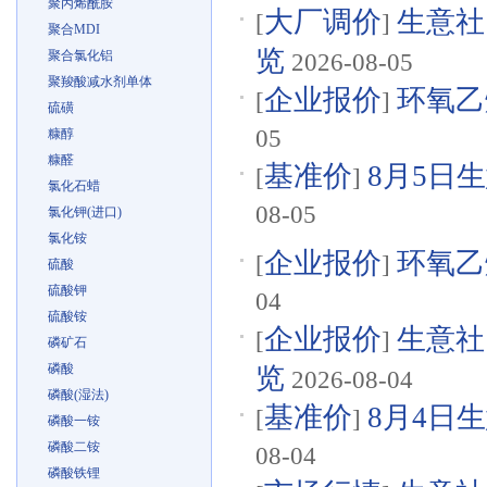
聚丙烯酰胺
大厂调价
生意社
[
]
聚合MDI
览
聚合氯化铝
2026-08-05
聚羧酸减水剂单体
企业报价
环氧乙烷
[
]
硫磺
05
糠醇
糠醛
基准价
8月5日生
[
]
氯化石蜡
08-05
氯化钾(进口)
氯化铵
企业报价
环氧乙烷
[
]
硫酸
硫酸钾
04
硫酸铵
企业报价
生意社
[
]
磷矿石
磷酸
览
2026-08-04
磷酸(湿法)
基准价
8月4日生
[
]
磷酸一铵
磷酸二铵
08-04
磷酸铁锂