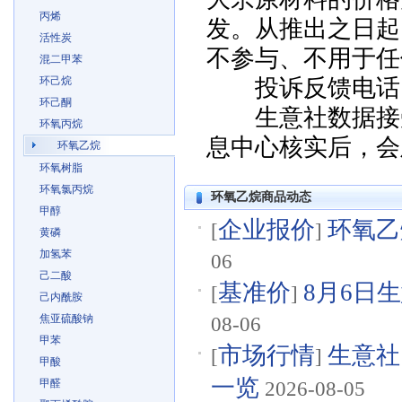
丙烯
发。从推出之日起
活性炭
不参与、不用于任
混二甲苯
环己烷
投诉反馈电话：057
环己酮
生意社数据接受
环氧丙烷
息中心核实后，会
环氧乙烷
环氧树脂
环氧氯丙烷
环氧乙烷商品动态
甲醇
企业报价
环氧乙烷
[
]
黄磷
加氢苯
06
己二酸
基准价
8月6日生
[
]
己内酰胺
焦亚硫酸钠
08-06
甲苯
市场行情
生意社
[
]
甲酸
一览
甲醛
2026-08-05