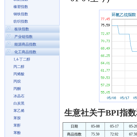
橡塑指数
钢铁指数
纺织指数
板块指数
产业链指数
能源商品指数
化工商品指数
1,4-丁二醇
丙二醇
丙烯酸
丙烷
丙酮
冰晶石
白炭黑
生意社关于BPI指数
苯乙烯
苯胺
苯酐
日期
05-08
05-17
05-2
苯酚
商品指数
75.59
72.92
67.5