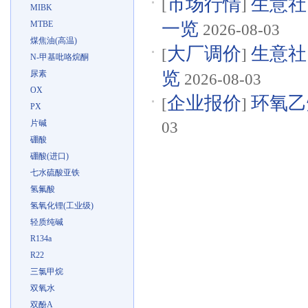
市场行情
生意社
[
]
MIBK
一览
MTBE
2026-08-03
煤焦油(高温)
大厂调价
生意社
[
]
N-甲基吡咯烷酮
览
尿素
2026-08-03
OX
企业报价
环氧乙烷
[
]
PX
片碱
03
硼酸
硼酸(进口)
七水硫酸亚铁
氢氟酸
氢氧化锂(工业级)
轻质纯碱
R134a
R22
三氯甲烷
双氧水
双酚A