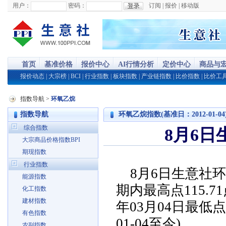
用户：
密码：
订阅
|
报价
|
移动版
首页
基准价格
报价中心
AI行情分析
定价中心
商品与
报价动态
|
大宗榜
|
BCI
|
行业指数
|
板块指数
|
产业链指数
|
比价指数
|
比价工
指数导航
>
环氧乙烷
指数导航
环氧乙烷指数(基准日：2012-01-04
综合指数
8月6日
大宗商品价格指数BPI
期现指数
行业指数
8月6日生意社环
能源指数
期内最高点115.71
化工指数
建材指数
年03月04日最低点
有色指数
01-04至今)
农副指数