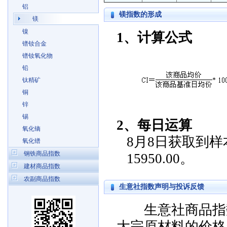
铝
镁指数的形成
镁
镍
1、计算公式
镨钕合金
镨钕氧化物
铅
钛精矿
铜
锌
锡
2、每日运算
氧化镝
8月8日获取到样本
氧化镨
钢铁商品指数
15950.00。
建材商品指数
农副商品指数
生意社指数声明与投诉反馈
生意社商品指数
大宗原材料的价格