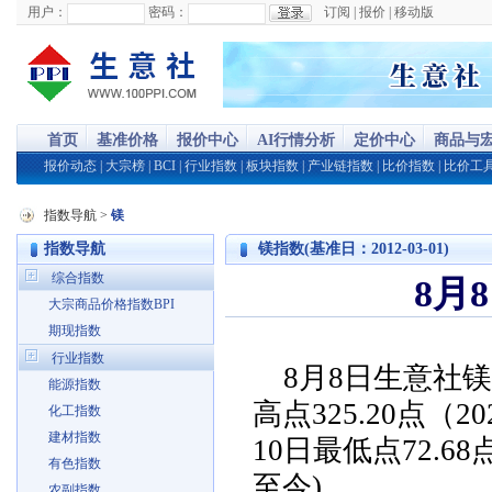
用户：
密码：
订阅
|
报价
|
移动版
首页
基准价格
报价中心
AI行情分析
定价中心
商品与
报价动态
|
大宗榜
|
BCI
|
行业指数
|
板块指数
|
产业链指数
|
比价指数
|
比价工
指数导航
>
镁
指数导航
镁指数(基准日：2012-03-01)
综合指数
8月
大宗商品价格指数BPI
期现指数
行业指数
8月8日生意社镁
能源指数
高点325.20点（20
化工指数
建材指数
10日最低点72.6
有色指数
至今)
农副指数