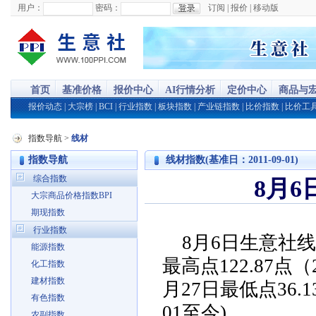
用户：
密码：
订阅
|
报价
|
移动版
首页
基准价格
报价中心
AI行情分析
定价中心
商品与
报价动态
|
大宗榜
|
BCI
|
行业指数
|
板块指数
|
产业链指数
|
比价指数
|
比价工
指数导航
>
线材
指数导航
线材指数(基准日：2011-09-01)
综合指数
8月6
大宗商品价格指数BPI
期现指数
行业指数
8月6日生意社线
能源指数
最高点122.87点（2
化工指数
建材指数
月27日最低点36.
有色指数
01至今)
农副指数