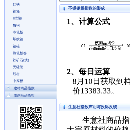
硅铁
不锈钢板指数的形成
钢坯
H型钢
1、计算公式
角钢
冷轧板
螺纹钢
锰硅
热轧板卷
铁矿石(澳)
无缝管
2、每日运算
线材
8月10日获取到样
中厚板
建材商品指数
价13383.33。
农副商品指数
生意社指数声明与投诉反馈
生意社商品指数
大宗原材料的价格