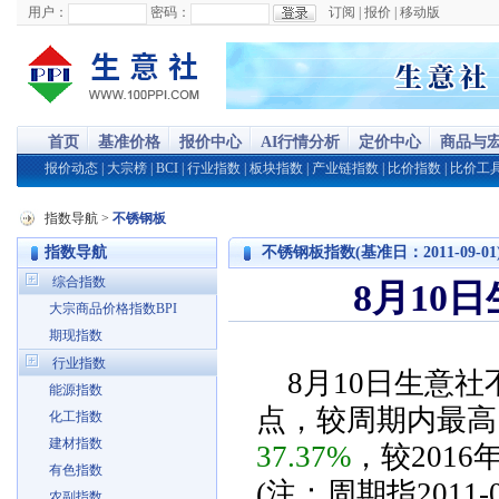
用户：
密码：
订阅
|
报价
|
移动版
首页
基准价格
报价中心
AI行情分析
定价中心
商品与
报价动态
|
大宗榜
|
BCI
|
行业指数
|
板块指数
|
产业链指数
|
比价指数
|
比价工
指数导航
>
不锈钢板
指数导航
不锈钢板指数(基准日：2011-09-01
综合指数
8月10
大宗商品价格指数BPI
期现指数
行业指数
8月10日生意社不
能源指数
点，较周期内最高点10
化工指数
建材指数
37.37%
，较2016
有色指数
(注：周期指2011-0
农副指数