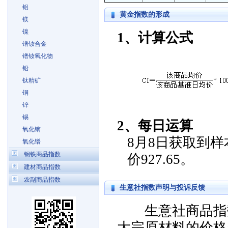
铝
黄金指数的形成
镁
镍
1、计算公式
镨钕合金
镨钕氧化物
铅
钛精矿
铜
锌
锡
2、每日运算
氧化镝
8月8日获取到样本价
氧化镨
钢铁商品指数
价927.65。
建材商品指数
农副商品指数
生意社指数声明与投诉反馈
生意社商品指数
大宗原材料的价格