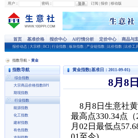
用户：
密码：
订阅
|
报价
|
移动版
首页
基准价格
报价中心
AI行情分析
定价中心
商品与
报价动态
|
大宗榜
|
BCI
|
行业指数
|
板块指数
|
产业链指数
|
比价指数
|
比价工
指数导航
>
黄金
指数导航
黄金指数(基准日：2011-09-01)
综合指数
8月8
大宗商品价格指数BPI
期现指数
行业指数
8月8日生意社黄金
能源指数
最高点330.34点（2
化工指数
建材指数
月02日最低点57.
有色指数
01至今)
农副指数