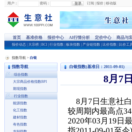
用户：
密码：
订阅
|
报价
|
移动版
首页
基准价格
报价中心
AI行情分析
定价中心
商品与
报价动态
|
大宗榜
|
BCI
|
行业指数
|
板块指数
|
产业链指数
|
比价指数
|
比价工
指数导航
>
白银
指数导航
白银指数(基准日：2011-09-01)
综合指数
8月7
大宗商品价格指数BPI
期现指数
行业指数
8月7日生意社白银
能源指数
较周期内最高点349.
化工指数
建材指数
2020年03月19日
有色指数
指2011-09-01至今
农副指数