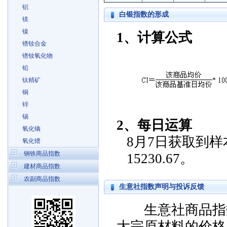
铝
白银指数的形成
镁
镍
1、计算公式
镨钕合金
镨钕氧化物
铅
钛精矿
铜
锌
锡
2、每日运算
氧化镝
8月7日获取到样本
氧化镨
钢铁商品指数
15230.67。
建材商品指数
农副商品指数
生意社指数声明与投诉反馈
生意社商品指数
大宗原材料的价格