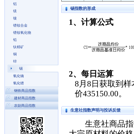
铝
锡指数的形成
镁
镍
1、计算公式
镨钕合金
镨钕氧化物
铅
钛精矿
铜
锌
锡
2、每日运算
氧化镝
8月8日获取到样本
氧化镨
钢铁商品指数
价435150.00。
建材商品指数
农副商品指数
生意社指数声明与投诉反馈
生意社商品指数
大宗原材料的价格