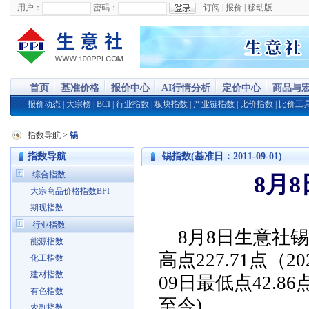
用户：
密码：
订阅
|
报价
|
移动版
首页
基准价格
报价中心
AI行情分析
定价中心
商品与
报价动态
|
大宗榜
|
BCI
|
行业指数
|
板块指数
|
产业链指数
|
比价指数
|
比价工
指数导航
>
锡
指数导航
锡指数(基准日：2011-09-01)
综合指数
8月8
大宗商品价格指数BPI
期现指数
行业指数
8月8日生意社锡指
能源指数
高点227.71点（20
化工指数
建材指数
09日最低点42.8
有色指数
至今)
农副指数