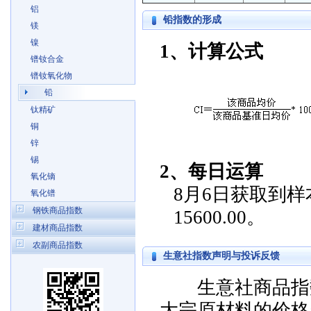
铝
铅指数的形成
镁
镍
1、计算公式
镨钕合金
镨钕氧化物
铅
钛精矿
铜
锌
锡
2、每日运算
氧化镝
8月6日获取到样本
氧化镨
钢铁商品指数
15600.00。
建材商品指数
农副商品指数
生意社指数声明与投诉反馈
生意社商品指数
大宗原材料的价格