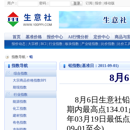
用户：
密码：
订阅
|
报价
|
移动版
首页
基准价格
报价中心
AI行情分析
定价中心
商品与
报价动态
|
大宗榜
|
BCI
|
行业指数
|
板块指数
|
产业链指数
|
比价指数
|
比价工
指数导航
>
铅
指数导航
铅指数(基准日：2011-09-01)
综合指数
8月
大宗商品价格指数BPI
期现指数
行业指数
8月6日生意社铅指
能源指数
期内最高点134.01
化工指数
建材指数
年03月19日最低点
有色指数
09-01至今)
农副指数