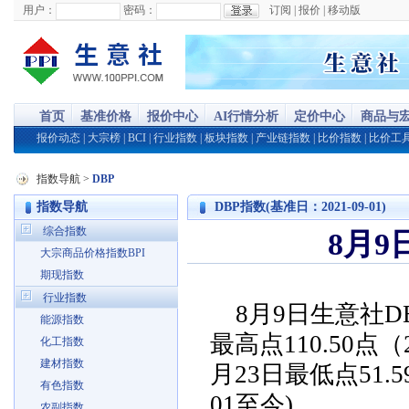
用户：
密码：
订阅
|
报价
|
移动版
首页
基准价格
报价中心
AI行情分析
定价中心
商品与
报价动态
|
大宗榜
|
BCI
|
行业指数
|
板块指数
|
产业链指数
|
比价指数
|
比价工
指数导航
>
DBP
指数导航
DBP指数(基准日：2021-09-01)
综合指数
8月9
大宗商品价格指数BPI
期现指数
行业指数
8月9日生意社DB
能源指数
最高点110.50点（2
化工指数
建材指数
月23日最低点51.
有色指数
01至今)
农副指数