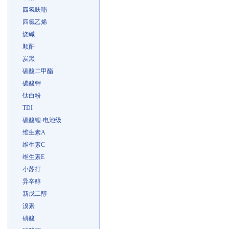
四氢呋喃
四氯乙烯
烧碱
顺酐
炭黑
碳酸二甲酯
碳酸钾
钛白粉
TDI
碳酸锂-电池级
维生素A
维生素C
维生素E
小苏打
异辛醇
新戊二醇
溴素
硝酸