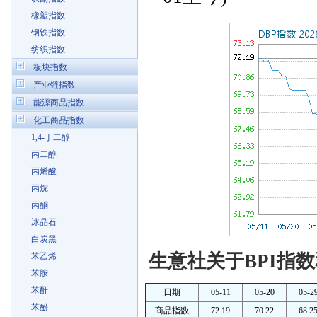
橡塑指数
钢铁指数
纺织指数
板块指数
产业链指数
能源商品指数
化工商品指数
1,4-丁二醇
丙二醇
丙烯酸
丙烷
丙酮
冰晶石
白炭黑
生意社关于BPI指数
苯乙烯
苯胺
苯酐
日期
05-11
05-20
05-2
苯酚
商品指数
72.19
70.22
68.2