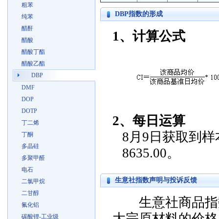
粗苯
DBP指数的形成
纯苯
醋酐
1、计算公式
醋酸
醋酸丁酯
醋酸乙酯
DBP
DMF
DOP
DOTP
2、每日运算
丁二烯
8月9日获取到样本
丁酮
多晶硅
8635.00。
多聚甲醛
电石
生意社指数声明与投诉反馈
二氯甲烷
二甘醇
生意社商品指数
氟化铝
大宗原材料的价格
碳酸锂-工业级