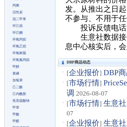
丙烯
发。从推出之日起
活性炭
不参与、不用于任
混二甲苯
投诉反馈电话：057
环己烷
环己酮
生意社数据接受
环氧丙烷
息中心核实后，会
环氧乙烷
环氧树脂
环氧氯丙烷
DBP商品动态
甲醇
企业报价
DBP商
[
]
黄磷
加氢苯
市场行情
Pric
[
]
己二酸
调
2026-08-07
己内酰胺
焦亚硫酸钠
市场行情
生意社
[
]
甲苯
07
甲酸
企业报价
生意社
甲醛
[
]