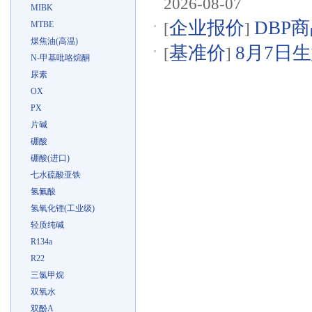
2026-08-07
MIBK
企业报价
DBP商
MTBE
[
]
煤焦油(高温)
基准价
8月7日生
[
]
N-甲基吡咯烷酮
尿素
OX
PX
片碱
硼酸
硼酸(进口)
七水硫酸亚铁
氢氟酸
氢氧化锂(工业级)
轻质纯碱
R134a
R22
三氯甲烷
双氧水
双酚A