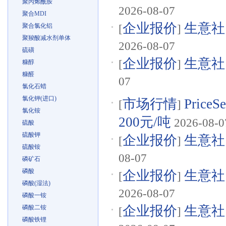
聚丙烯酰胺
2026-08-07
聚合MDI
企业报价
生意社
聚合氯化铝
[
]
聚羧酸减水剂单体
2026-08-07
硫磺
企业报价
生意社
[
]
糠醇
糠醛
07
氯化石蜡
氯化钾(进口)
市场行情
Pric
[
]
氯化铵
200元/吨
2026-08-0
硫酸
硫酸钾
企业报价
生意社
[
]
硫酸铵
08-07
磷矿石
磷酸
企业报价
生意社
[
]
磷酸(湿法)
2026-08-07
磷酸一铵
企业报价
生意社
磷酸二铵
[
]
磷酸铁锂