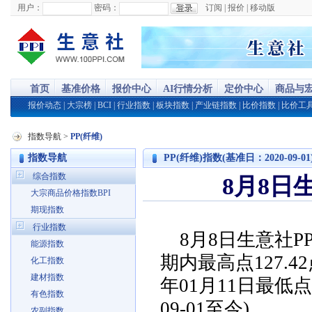
用户：
密码：
订阅
|
报价
|
移动版
首页
基准价格
报价中心
AI行情分析
定价中心
商品与
报价动态
|
大宗榜
|
BCI
|
行业指数
|
板块指数
|
产业链指数
|
比价指数
|
比价工
指数导航
>
PP(纤维)
指数导航
PP(纤维)指数(基准日：2020-09-01
综合指数
8月8日生
大宗商品价格指数BPI
期现指数
行业指数
8月8日生意社PP
能源指数
期内最高点127.42
化工指数
建材指数
年01月11日最低点
有色指数
09-01至今)
农副指数