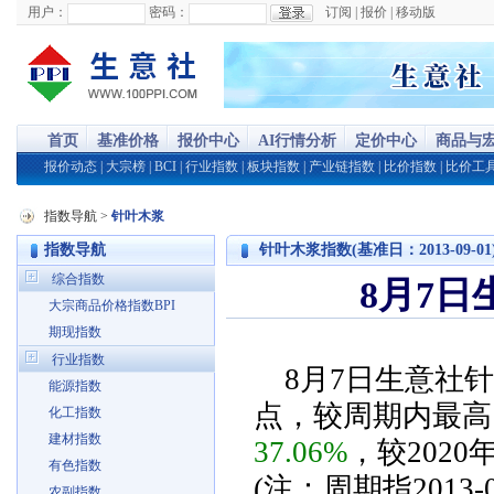
用户：
密码：
订阅
|
报价
|
移动版
首页
基准价格
报价中心
AI行情分析
定价中心
商品与
报价动态
|
大宗榜
|
BCI
|
行业指数
|
板块指数
|
产业链指数
|
比价指数
|
比价工
指数导航
>
针叶木浆
指数导航
针叶木浆指数(基准日：2013-09-01
综合指数
8月7日
大宗商品价格指数BPI
期现指数
行业指数
8月7日生意社针
能源指数
点，较周期内最高点15
化工指数
建材指数
37.06%
，较2020
有色指数
(注：周期指2013-0
农副指数