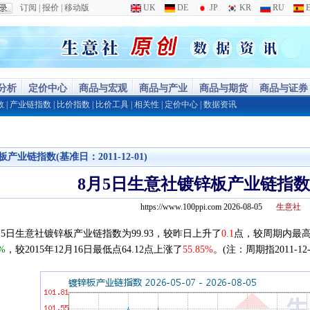
订阅
|
报价
|
移动版
UK
DE
JP
KR
RU
E
分析
定价中心
商品与宏观
商品与产业
商品与期货
商品与证券
数
|
产业链指数
|
比价指数
|
比价工具
|
相关性
|
定价中心
|
数据资讯
产业链指数(基准日：2011-12-01)
8月5日生意社镀锌板产业链指数为9
https://www.100ppi.com 2026-08-05
生意社
5日生意社镀锌板产业链指数为99.93，较昨日上升了
0.1
点，较周期内最高点1
3%
，较2015年12月16日最低点64.12点上涨了
55.85%
。(注：周期指2011-12