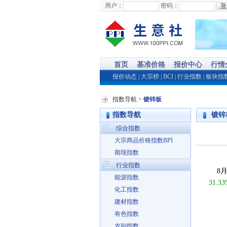
用户：
密码：
首页
基准价格
报价中心
行情
报价动态
|
大宗榜
|
BCI
|
行业指数
|
板块指
指数导航
>
镀锌板
指数导航
镀锌板
综合指数
大宗商品价格指数BPI
期现指数
行业指数
8月
能源指数
31.3
化工指数
建材指数
有色指数
农副指数