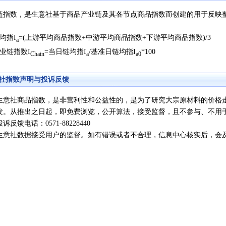
链指数，是生意社基于商品产业链及其各节点商品指数而创建的用于反映
均指I
=(上游平均商品指数+中游平均商品指数+下游平均商品指数)/3
a
业链指数I
=当日链均指I
/基准日链均指I
*100
Chain
a
a0
社指数声明与投诉反馈
社商品指数，是非营利性和公益性的，是为了研究大宗原材料的价格走
发。从推出之日起，即免费浏览，公开算法，接受监督，且不参与、不用
馈电话：0571-88228440
社数据接受用户的监督。如有错误或者不合理，信息中心核实后，会及