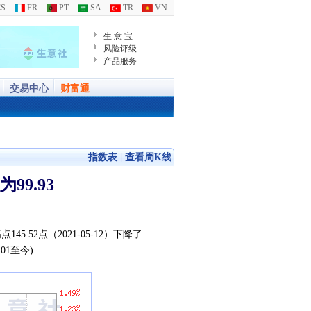
S
FR
PT
SA
TR
VN
生 意 宝
风险评级
产品服务
交易中心
财富通
指数表
|
查看周K线
9.93
45.52点（2021-05-12）下降了
-01至今)