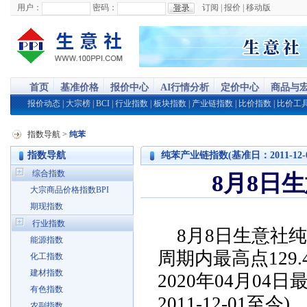
用户：
密码：
订阅
|
报价
|
移动版
首页
基准价格
报价中心
AI行情分析
定价中心
商品与
报价动态
|
大宗榜
|
BCI
|
行业指数
|
板块指数
|
产业链指数
|
比价指数
|
比价工
指数导航
>
纯苯
指数导航
纯苯产业链指数(基准日：2011-12-0
综合指数
8月8日生
大宗商品价格指数BPI
期现指数
行业指数
8月8日生意社纯
能源指数
周期内最高点129.4
化工指数
建材指数
2020年04月04日
有色指数
2011-12-01至今)
农副指数