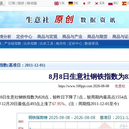
订阅
|
报价
|
移动版
UK
DE
JP
KR
RU
E
行情分析
定价中心
商品与宏观
商品与产业
商品与期货
商品与证
数
|
产业链指数
|
比价指数
|
比价工具
|
相关性
|
定价中心
|
数据资讯
数(基准日：2011-12-01)
8月8日生意社钢铁指数为8
https://www.100ppi.com 2026-08-08
生意社
8日生意社钢铁指数为828点，较昨日下降了
1
点，较周期内最高点1554点（2
5年12月20日最低点493点上涨了
67.95%
。(注：周期指2011-12-01至今)