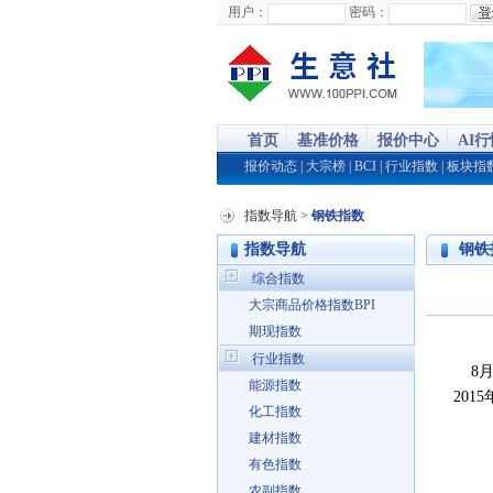
用户：
密码：
首页
基准价格
报价中心
AI
报价动态
|
大宗榜
|
BCI
|
行业指数
|
板块指
指数导航
>
钢铁指数
指数导航
钢铁指
综合指数
大宗商品价格指数BPI
期现指数
行业指数
8月
能源指数
201
化工指数
建材指数
有色指数
农副指数