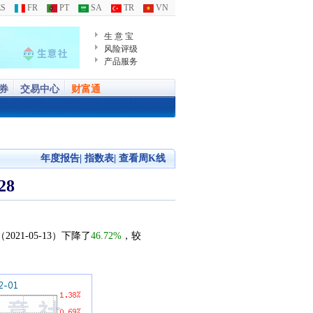
S
FR
PT
SA
TR
VN
生 意 宝
风险评级
产品服务
券
交易中心
财富通
年度报告
|
指数表
|
查看周K线
28
021-05-13）下降了
46.72%
，较